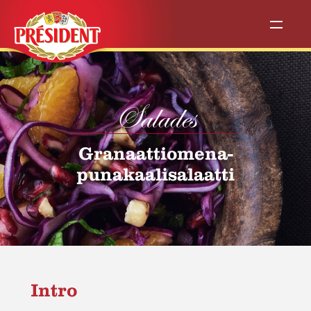
Salades
Granaattiomena-
punakaalisalaatti
Intro