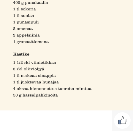
400 g punakaalia
1 tl sokeria
1 tl suolaa
1 punasipuli
2 omenaa
2 appelsiinia
1 granaattiomena
Kastike
1 1/2 rkl viinietikkaa
3 rkl oliiviöljyä
1 tl makeaa sinappia
1 tl juoksevaa hunajaa
4 oksaa hienonnettua tuoretta minttua
50 g hasselpähkinöitä