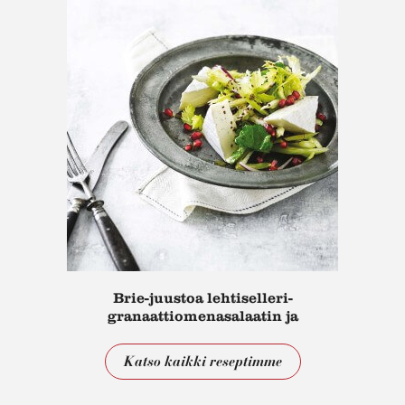
Brie-juustoa lehtiselleri-
granaattiomenasalaatin ja
paahdettujen seesaminsiementen
kera
Katso kaikki reseptimme