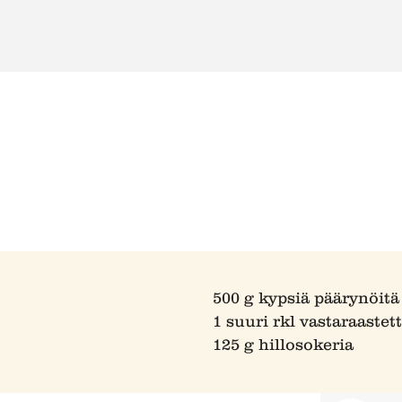
500 g kypsiä päärynöitä
1 suuri rkl vastaraastet
125 g hillosokeria