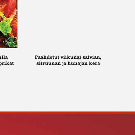
ulla
Paahdetut viikunat salvian,
prikat
sitruunan ja hunajan kera