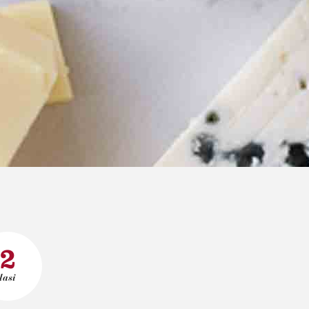
2
lasi