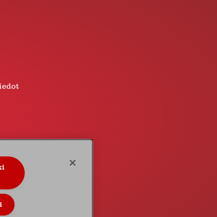
iedot
ki
+358 207 514 620
i