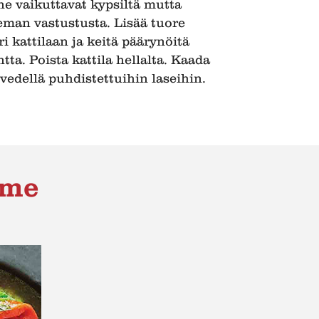
ne vaikuttavat kypsiltä mutta
eman vastustusta. Lisää tuore
ri kattilaan ja keitä päärynöitä
tta. Poista kattila hellalta. Kaada
edellä puhdistettuihin laseihin.
mme