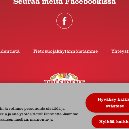
Seuraa meitä Facebookissa
identistä
Tietosuojakäytännöistämme
Yhteyst
Hyväksy kaik
evästeet
in ja voimme personoida sisältöä ja
sia ja analysoida tietoliikennettä. Jaamme
iaalisen median, mainonta- ja
 Finland Oy
Vaisalantie 4 B, 02130 Espoo
Suomi
Puh.
Hylkää kaikk