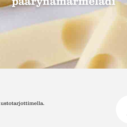
päärynämarmeladi
ustotarjottimella.