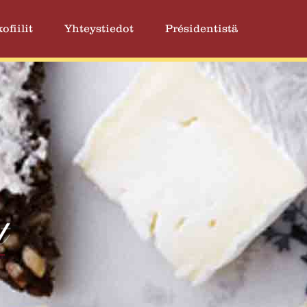
ofiilit
Yhteystiedot
Présidentistä
t