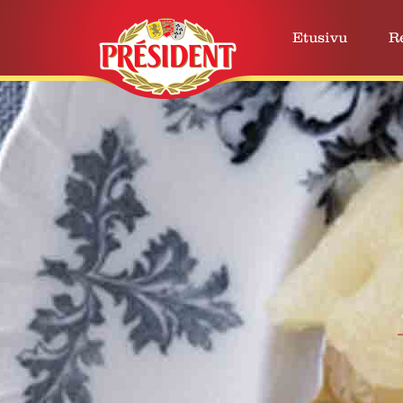
Etusivu
R