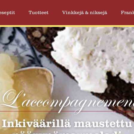
eseptit
Tuotteet
Vinkkejä & niksejä
Frank
L’accompagnemen
Inkiväärillä maustettu