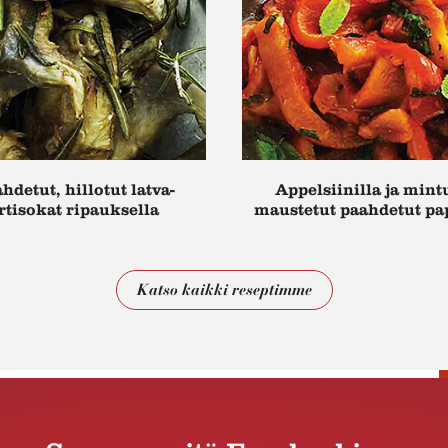
hdetut, hillotut latva-
Appelsiinilla ja mint
rtisokat ripauksella
maustetut paahdetut pa
rosmariinia
Katso kaikki reseptimme