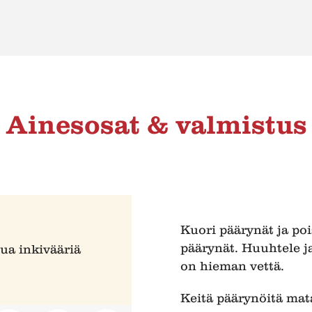
Ainesosat & valmistus
Kuori päärynät ja po
päärynät. Huuhtele ja
tua inkivääriä
on hieman vettä.
Keitä päärynöitä mata