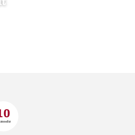
ut
10
nnosta