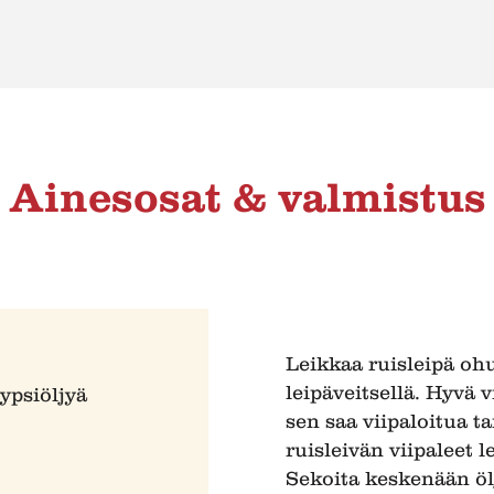
Ainesosat & valmistus
Leikkaa ruisleipä ohui
leipäveitsellä. Hyvä v
ypsiöljyä
sen saa viipaloitua ta
ruisleivän viipaleet l
Sekoita keskenään öljy