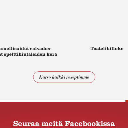
amellisoidut calvados-
Taatelihilloke
 spelttihiutaleiden kera
Katso kaikki reseptimme
Seuraa meitä Facebookissa