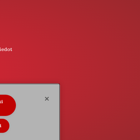
iedot
ki
+358 207 514 620
i