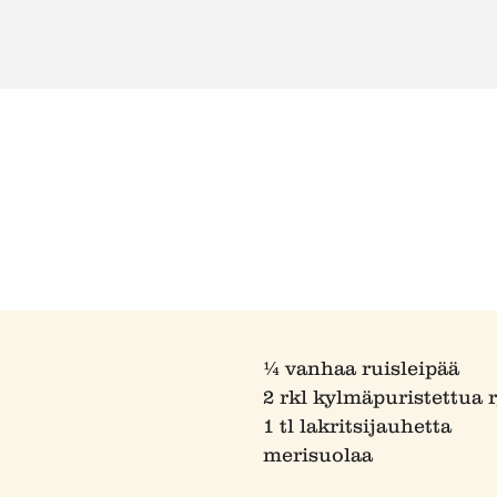
¼ vanhaa ruisleipää
2 rkl kylmäpuristettua r
1 tl lakritsijauhetta
merisuolaa