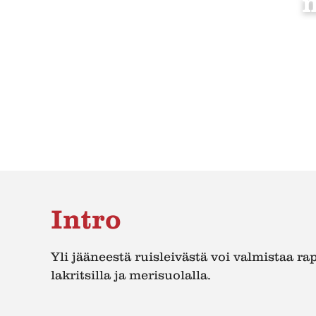
m
Intro
Yli jääneestä ruisleivästä voi valmistaa ra
lakritsilla ja merisuolalla.