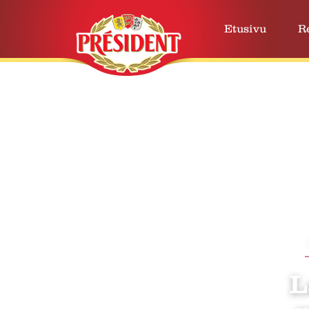
Etusivu
R
L