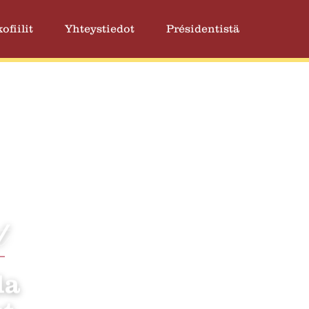
ofiilit
Yhteystiedot
Présidentistä
t
la