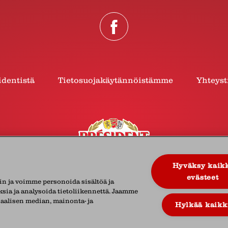
identistä
Tietosuojakäytännöistämme
Yhteyst
Hyväksy kaik
evästeet
in ja voimme personoida sisältöä ja
sia ja analysoida tietoliikennettä. Jaamme
iaalisen median, mainonta- ja
 Finland Oy
Vaisalantie 4 B, 02130 Espoo
Suomi
Puh.
Hylkää kaikk