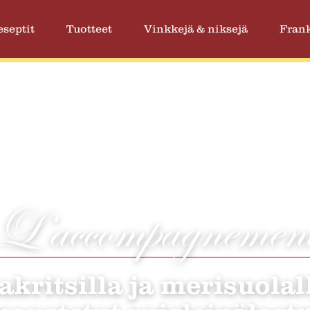
eseptit
Tuotteet
Vinkkejä & niksejä
Frank
L’accompagnemen
akritsilla ja merisuolal