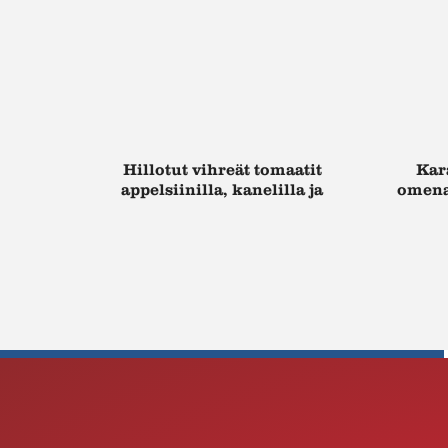
Hillotut vihreät tomaatit
Kar
appelsiinilla, kanelilla ja
omenat
laventelilla maustettuna