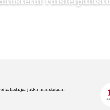
austetut ruisleipälast
peita lastuja, jotka maustetaan
a