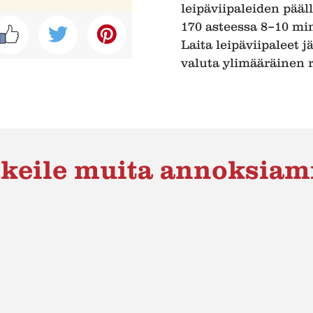
leipäviipaleiden pääl
170 asteessa 8–10 min
Laita leipäviipaleet 
valuta ylimääräinen r
keile muita annoksia