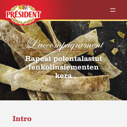
L’accompagnement
Rapeat polentalastut
fenkolinsiementen
kera
Intro