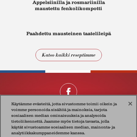
Appelsiinilla ja rosmariinilla
maustettu fenkolikompotti
Paahdettu mausteinen taatelileipä
Katso kaikki reseptimme
Käytämme evästeitä, jotta sivustomme toimii oikein ja
voimme personoida sisältöä ja mainoksia, tarjota
Présidentistä
Tietosuojakäytännöistämme
Yhteystiedot
sosiaalisen median ominaisuuksia ja analysoida
tietoliikennettä. Jaamme myös tietoja tavasta, jolla
käytät sivustoamme sosiaalisen median, mainonta- ja
© 2026 Lactalis Finland Oy
analytiikkakumppaneidemme kanssa.