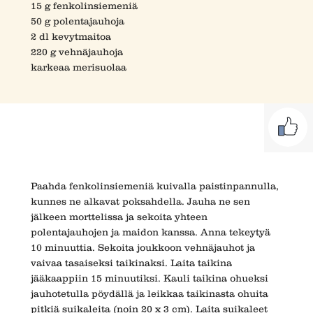
15 g fenkolinsiemeniä
50 g polentajauhoja
2 dl kevytmaitoa
220 g vehnäjauhoja
karkeaa merisuolaa
Paahda fenkolinsiemeniä kuivalla paistinpannulla,
kunnes ne alkavat poksahdella. Jauha ne sen
jälkeen morttelissa ja sekoita yhteen
polentajauhojen ja maidon kanssa. Anna tekeytyä
10 minuuttia. Sekoita joukkoon vehnäjauhot ja
vaivaa tasaiseksi taikinaksi. Laita taikina
jääkaappiin 15 minuutiksi. Kauli taikina ohueksi
jauhotetulla pöydällä ja leikkaa taikinasta ohuita
pitkiä suikaleita (noin 20 x 3 cm). Laita suikaleet