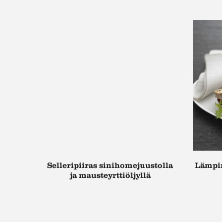
Selleripiiras sinihomejuustolla
Lämpim
ja mausteyrttiöljyllä