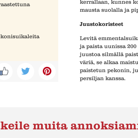
kerrallaan, kunnes k
raastettuna
mausta suolalla ja pi
Juustokoristeet
ekonisuikaleita
Levitä emmentalsuikal
ja paista uunissa 200
juustoa silmällä paist
väriä, se alkaa maist
paistetun pekonin, j
persiljan kanssa.
keile muita annoksia