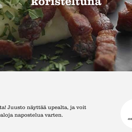
koristeltuna
a! Juusto näyttää upealta, ja voit
loja napostelua varten.
a