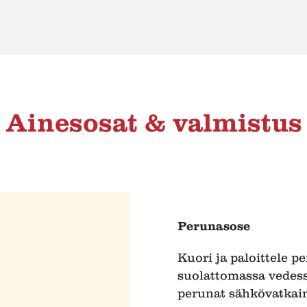
Ainesosat & valmistus
Perunasose
Kuori ja paloittele p
suolattomassa vedessä
perunat sähkövatkaime