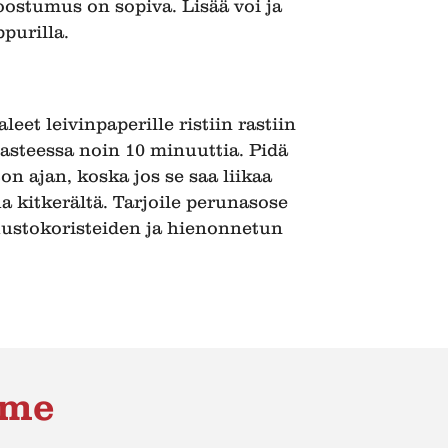
oostumus on sopiva. Lisää voi ja
ppurilla.
eet leivinpaperille ristiin rastiin
 asteessa noin 10 minuuttia. Pidä
on ajan, koska jos se saa liikaa
ua kitkerältä. Tarjoile perunasose
uustokoristeiden ja hienonnetun
mme