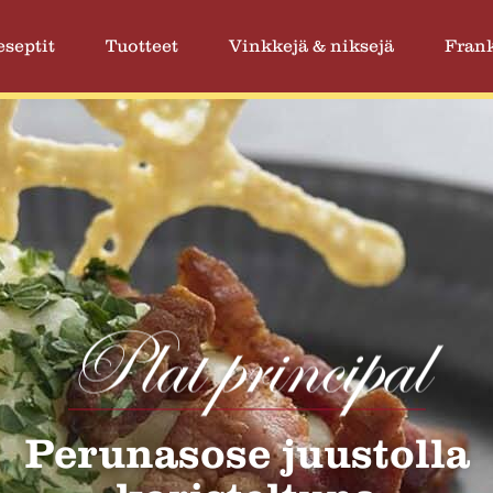
eseptit
Tuotteet
Vinkkejä & niksejä
Frank
Plat principal
Perunasose juustolla