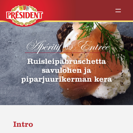
Apéritif & Entrée
Ruisleipäbruschetta
savulohen ja
piparjuurikerman kera
Intro