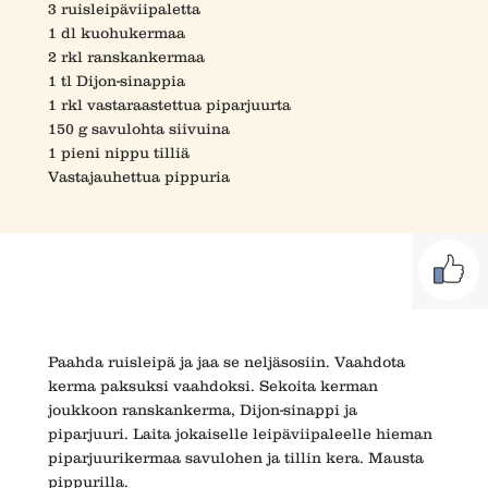
3 ruisleipäviipaletta
1 dl kuohukermaa
2 rkl ranskankermaa
1 tl Dijon-sinappia
1 rkl vastaraastettua piparjuurta
150 g savulohta siivuina
1 pieni nippu tilliä
Vastajauhettua pippuria
Paahda ruisleipä ja jaa se neljäsosiin. Vaahdota
kerma paksuksi vaahdoksi. Sekoita kerman
joukkoon ranskankerma, Dijon-sinappi ja
piparjuuri. Laita jokaiselle leipäviipaleelle hieman
piparjuurikermaa savulohen ja tillin kera. Mausta
pippurilla.