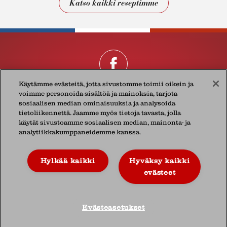
Katso kaikki reseptimme
Käytämme evästeitä, jotta sivustomme toimii oikein ja
voimme personoida sisältöä ja mainoksia, tarjota
Présidentistä
Tietosuojakäytännöistämme
Yhteystiedot
sosiaalisen median ominaisuuksia ja analysoida
tietoliikennettä. Jaamme myös tietoja tavasta, jolla
käytät sivustoamme sosiaalisen median, mainonta- ja
© 2026 Lactalis Finland Oy
analytiikkakumppaneidemme kanssa.
Vaisalantie 4 B, 02130 Espoo
Suomi
Hylkää kaikki
Hyväksy kaikki
Puh.
+358 207 514 620
evästeet
Evästeasetukset