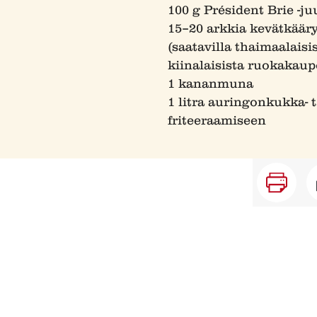
100 g Président Brie -ju
15–20 arkkia kevätkääry
(saatavilla thaimaalaisis
kiinalaisista ruokakaup
1 kananmuna
1 litra auringonkukka- ta
friteeraamiseen