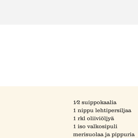
1⁄2 suippokaalia
1 nippu lehtipersiljaa
1 rkl oliiviöljyä
1 iso valkosipuli
merisuolaa ja pippuria