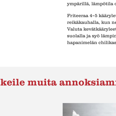
ympärillä, lämpötila 
Friteeraa 4–5 käärylet
reikäkauhalla, kun ne
Valuta kevätkäärylee
suolalla ja syö lämpi
hapanimelän chilikas
keile muita annoksia