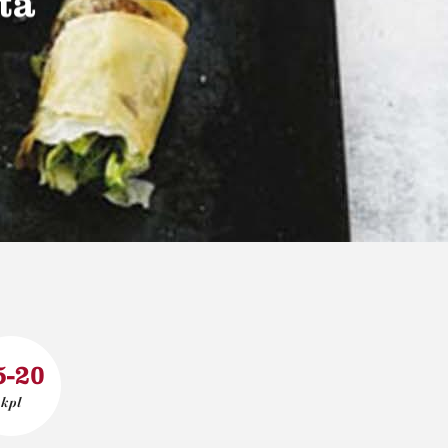
ta
5-20
kpl