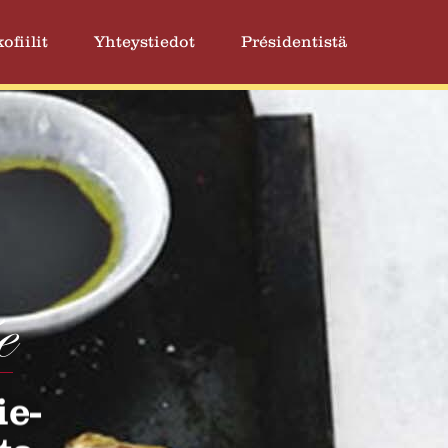
ofiilit
Yhteystiedot
Présidentistä
e
ie-