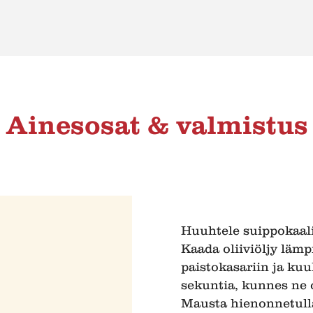
Ainesosat & valmistus
Huuhtele suippokaali 
Kaada oliiviöljy lä
paistokasariin ja kuul
sekuntia, kunnes ne 
Mausta hienonnetulla 