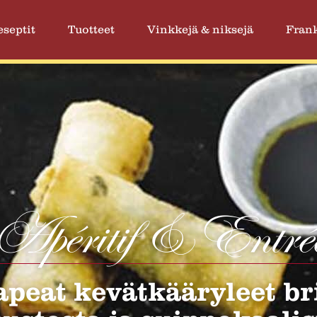
eseptit
Tuotteet
Vinkkejä & niksejä
Frank
Apéritif & Entré
peat kevätkääryleet br