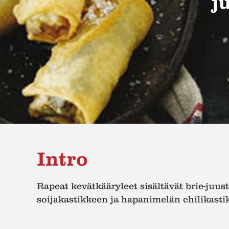
j
Intro
Rapeat kevätkääryleet sisältävät brie-juust
soijakastikkeen ja hapanimelän chilikasti