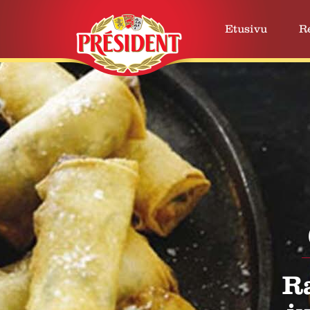
Etusivu
R
Ra