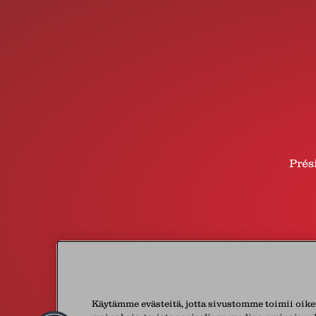
Prés
Käytämme evästeitä, jotta sivustomme toimii oike