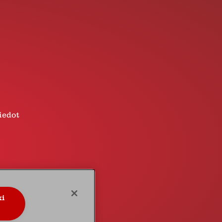
iedot
ki