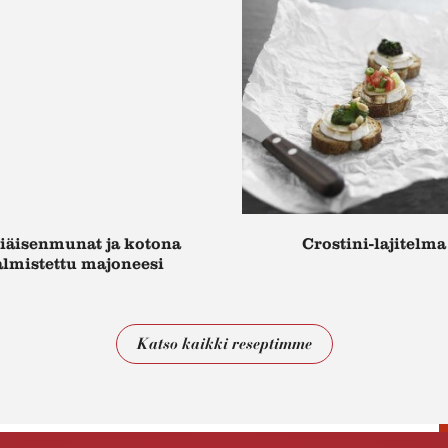
riäisenmunat ja kotona
Crostini-lajitelma
almistettu majoneesi
Katso kaikki reseptimme