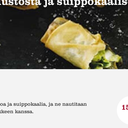
uustosta ja suippokaalis
oa ja suippokaalia, ja ne nautitaan
1
kkeen kanssa.