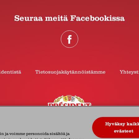
Seuraa meitä Facebookissa
identistä
Tietosuojakäytännöistämme
Yhteyst
Hyväksy kaik
evästeet
in ja voimme personoida sisältöä ja