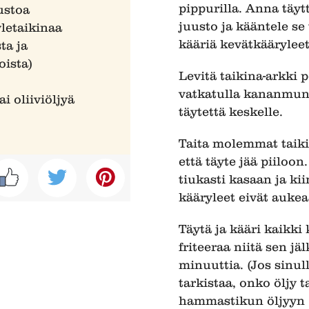
pippurilla. Anna täyt
ustoa
juusto ja kääntele se
letaikinaa
kääriä kevätkääryleet
ta ja
oista)
Levitä taikina-arkki 
vatkatulla kananmunal
i oliiviöljyä
täytettä keskelle.
Taita molemmat taiki
että täyte jää piiloo
tiukasti kasaan ja ki
kääryleet eivät aukea
Täytä ja kääri kaikki 
friteeraa niitä sen jä
minuuttia. (Jos sinull
tarkistaa, onko öljy
hammastikun öljyyn 