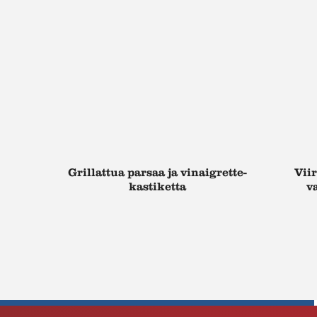
Grillattua parsaa ja vinaigrette-
Vii
kastiketta
v