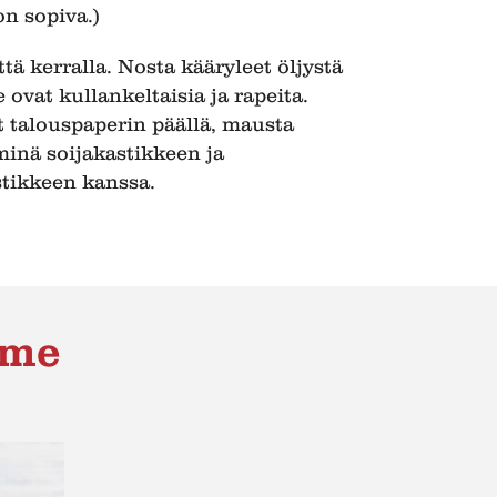
on sopiva.)
tä kerralla. Nosta kääryleet öljystä
 ovat kullankeltaisia ja rapeita.
t talouspaperin päällä, mausta
minä soijakastikkeen ja
tikkeen kanssa.
mme