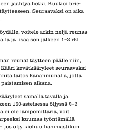
teen jäähtyä hetki. Kuutioi brie-
 täytteeseen. Seuraavaksi on aika
.
pöydälle, voitele arkin neljä reunaa
la ja lisää sen jälkeen 1–2 rkl
nan reunat täytteen päälle niin,
n. Kääri kevätkääryleet seuraavaksi
innitä taitos kananmunalla, jotta
 paistamisen aikana.
kääryleet samalla tavalla ja
lkeen 160-asteisessa öljyssä 2–3
a ei ole lämpömittaria, voit
 tarpeeksi kuumaa työntämällä
– jos öljy kiehuu hammastikun