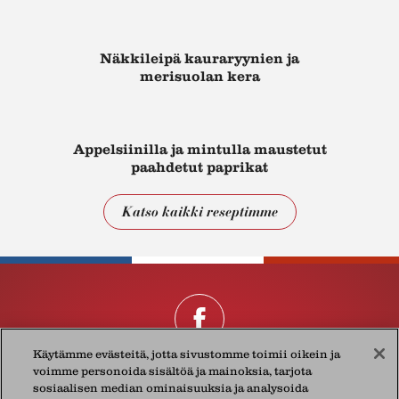
Näkkileipä kauraryynien ja
merisuolan kera
Appelsiinilla ja mintulla maustetut
paahdetut paprikat
Katso kaikki reseptimme
Käytämme evästeitä, jotta sivustomme toimii oikein ja
voimme personoida sisältöä ja mainoksia, tarjota
Présidentistä
Tietosuojakäytännöistämme
Yhteystiedot
sosiaalisen median ominaisuuksia ja analysoida