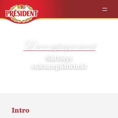
L’accompagnement
Säilötyt
saksanpähkinät
Intro